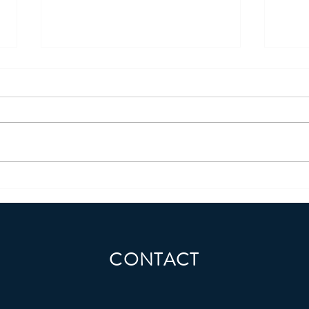
REFORME DES RETRAITES: 3
Nouve
Mesures en faveur des familles.
AXA a
CONTACT