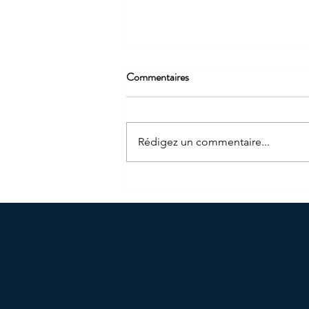
Commentaires
Rédigez un commentaire...
L'EPARGNE SALARIALE: Le
meilleur des outils ...?