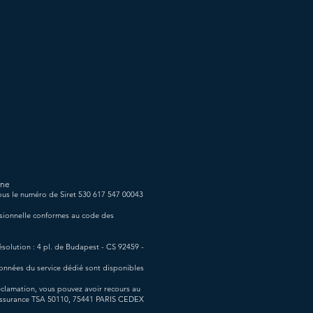
ine
sous le numéro de Siret 530 617 547 00043
ssionnelle conformes au code des
solution : 4 pl. de Budapest - CS 92459 -
données du service dédié sont disponibles
éclamation, vous pouvez avoir recours au
l'Assurance TSA 50110, 75441 PARIS CEDEX