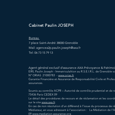
Cabinet Paulin JOSEPH
Bureau
7 place Saint-André
38000 Grenoble
Mail:
agencea2p.paulin.joseph@axa.fr
Tel: 06 73 15 79 13
Agent général exclusif d'assurance AXA Prévoyance & Patrimo
EIRL Paulin Joseph - Immatriculaltion au R.S.E.I.R.L. de Grenoble 
N° ORIAS 21000783 -
www.orias.fr
Garantie Financière et Assurance de Responsabilité Civile et Profe
assurances.
Soumis au contrôle ACPR – Autorité de contrôle prudentiel et de ré
75436 Paris CEDEX 09
Le détail des procédures de recours et de réclamation et les coor
sur le site
www.axa.fr
.
En cas de non résolution d’un différend à l’issue du processus de r
Médiateur, en vous adressant à l’association : La Médiation de 
09
www.mediation-assurance.org