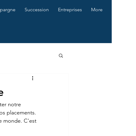
pargne
Succession
Entreprises
More
e
ter notre 
os placements. 
le monde. C'est 