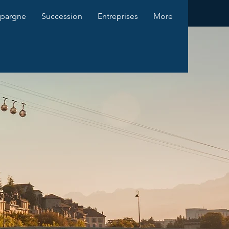
pargne
Succession
Entreprises
More