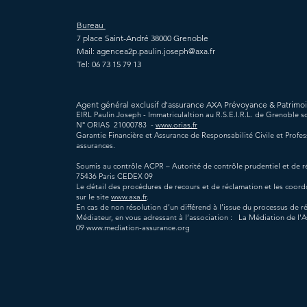
Bureau
7 place Saint-André
38000 Grenoble
Mail:
agencea2p.paulin.joseph@axa.fr
Tel: 06 73 15 79 13
Agent général exclusif d'assurance AXA Prévoyance & Patrimo
EIRL Paulin Joseph - Immatriculaltion au R.S.E.I.R.L. de Grenoble 
N° ORIAS 21000783 -
www.orias.fr
Garantie Financière et Assurance de Responsabilité Civile et Profe
assurances.
Soumis au contrôle ACPR – Autorité de contrôle prudentiel et de ré
75436 Paris CEDEX 09
Le détail des procédures de recours et de réclamation et les coor
sur le site
www.axa.fr
.
En cas de non résolution d’un différend à l’issue du processus de r
Médiateur, en vous adressant à l’association : La Médiation de 
09
www.mediation-assurance.org