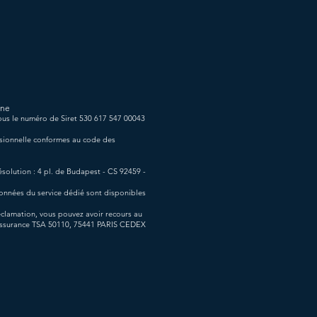
ine
sous le numéro de Siret 530 617 547 00043
ssionnelle conformes au code des
solution : 4 pl. de Budapest - CS 92459 -
données du service dédié sont disponibles
éclamation, vous pouvez avoir recours au
l'Assurance TSA 50110, 75441 PARIS CEDEX