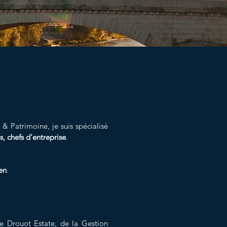
RIMONIALE
té
& Patrimoine, je suis
spécialisé
s, chefs d’entreprise
.
en
.
e Drouot Estate, de la Gestion