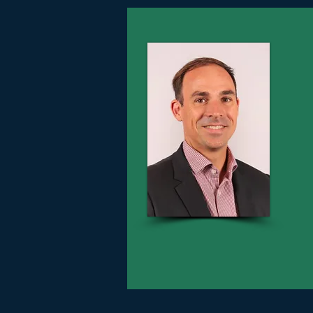
MA
En ta
probl
La pr
opti
planè
Faite
Mieux