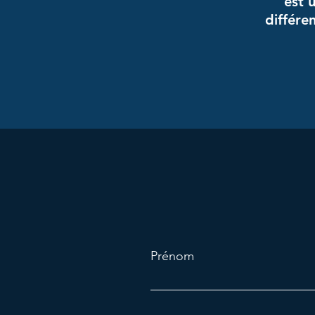
est u
différen
Prénom