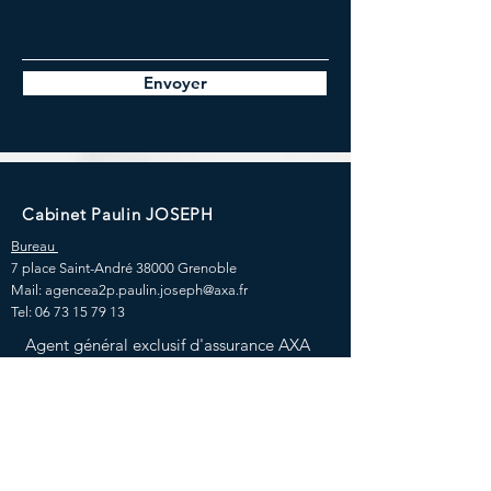
Envoyer
Cabinet Paulin JOSEPH
Bureau
7 place Saint-André
38000 Grenoble
Mail:
agencea2p.paulin.joseph@axa.fr
Tel:
06 73 15 79 13
Agent général exclusif d'assurance AXA
Prévoyance & Patrimoine
EIRL Paulin Joseph - Immatriculaltion au
R.S.E.I.R.L. de Grenoble sous le numéro de
Siret
530 617 547 00043
N° ORIAS
21000783
-
www.orias.fr
Garantie Financière et Assurance de
Responsabilité Civile et Professionnelle